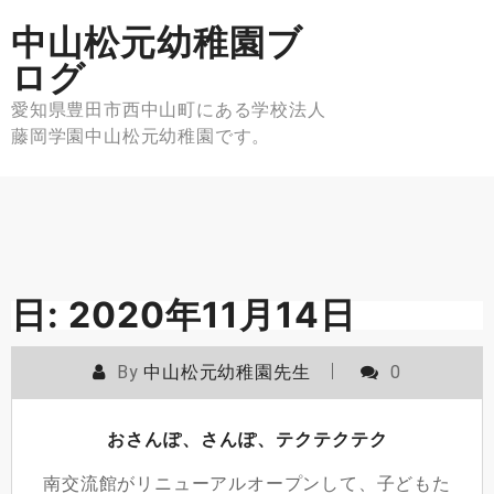
Skip
中山松元幼稚園ブ
to
content
ログ
愛知県豊田市西中山町にある学校法人
藤岡学園中山松元幼稚園です。
日:
2020年11月14日
By
中山松元幼稚園先生
0
おさんぽ、さんぽ、テクテクテク
南交流館がリニューアルオープンして、子どもた