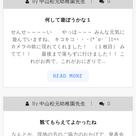
By
中山松元幼稚園先生
0
何して遊ぼうかな１
せんせ～～～～い やっほ～～～ みんな元気に
遊んでいますね。 キコキコ・・・(*´σｰ｀)ｴﾍﾍ
カメラの前に現れてくれました！ （１枚目） み
てて！！ 最後まで落ちずに行けました！！ こ
れがお肉で、これがおにぎりで…
READ MORE
By
中山松元幼稚園先生
0
観てもらえてよかったね
なんとか、現地の方のご協力のおかげで、発表会