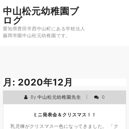
Skip
中山松元幼稚園ブ
to
content
ログ
愛知県豊田市西中山町にある学校法人
藤岡学園中山松元幼稚園です。
月:
2020年12月
By
中山松元幼稚園先生
0
ミニ発表会＆クリスマス！！
乳児棟がクリスマス一色になってきました。 「ク