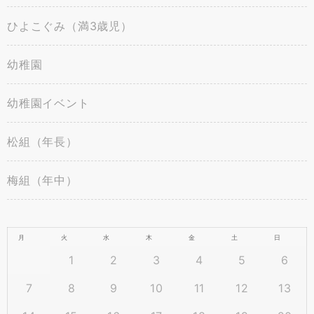
ひよこぐみ（満3歳児）
幼稚園
幼稚園イベント
松組（年長）
梅組（年中）
月
火
水
木
金
土
日
1
2
3
4
5
6
7
8
9
10
11
12
13