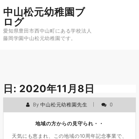
Skip
中山松元幼稚園ブ
to
content
ログ
愛知県豊田市西中山町にある学校法人
藤岡学園中山松元幼稚園です。
日:
2020年11月8日
By
中山松元幼稚園先生
0
地域の方からの見守られ・・
天気にも恵まれ、この地域の10周年記念事業で、