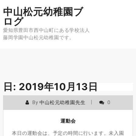
Skip
中山松元幼稚園ブ
to
content
ログ
愛知県豊田市西中山町にある学校法人
藤岡学園中山松元幼稚園です。
日:
2019年10月13日
By
中山松元幼稚園先生
0
運動会
本日の運動会は、予定の時間に行います。未入園