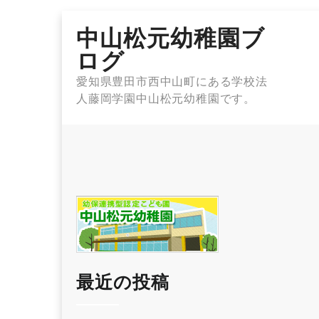
Skip
中山松元幼稚園ブ
to
content
ログ
愛知県豊田市西中山町にある学校法
人藤岡学園中山松元幼稚園です。
最近の投稿