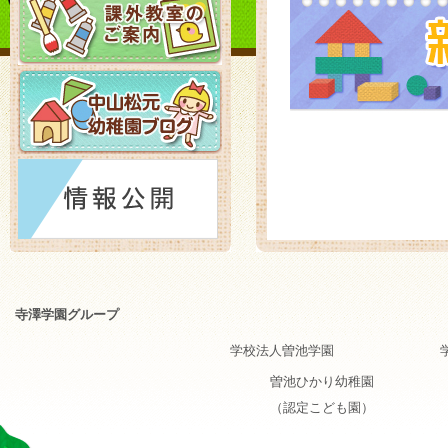
寺澤学園グループ
学校法人曽池学園
曽池ひかり幼稚園
（認定こども園）